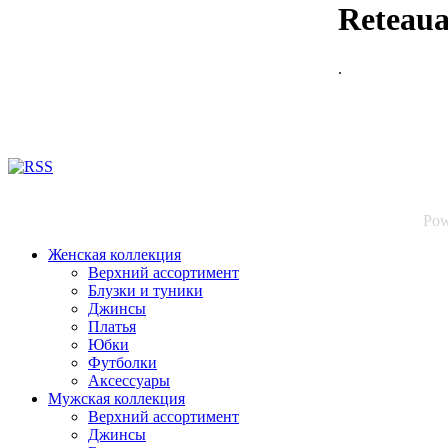
Reteaua 
.
Pow
Женская коллекция
Верхний ассортимент
Блузки и туники
Джинсы
Платья
Юбки
Футболки
Аксессуары
Мужская коллекция
Верхний ассортимент
Джинсы