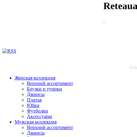
Reteaua 
.
Pow
Женская коллекция
Верхний ассортимент
Блузки и туники
Джинсы
Платья
Юбки
Футболки
Аксессуары
Мужская коллекция
Верхний ассортимент
Джинсы