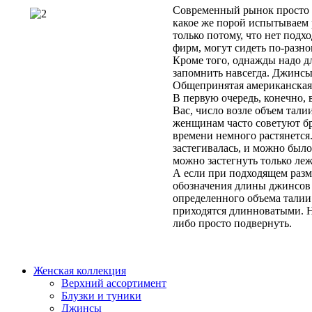
Современный рынок просто
какое же порой испытываем 
только потому, что нет подх
фирм, могут сидеть по-разно
Кроме того, однажды надо дл
запомнить навсегда. Джинсы 
Общепринятая американская с
В первую очередь, конечно,
Вас, число возле объем тали
женщинам часто советуют бр
времени немного растянется
застегивалась, и можно было
можно застегнуть только леж
А если при подходящем разме
обозначения длины джинсов 
определенного объема талии
приходятся длинноватыми. Н
либо просто подвернуть.
Женская коллекция
Верхний ассортимент
Блузки и туники
Джинсы