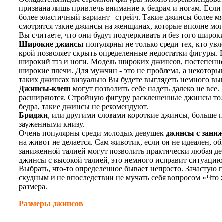
призвана лишь привлечь внимание к бедрам и ногам. Если
более эластичный вариант –стрейч. Такие джинсы более мя
смотрятся узкие джинсы на женщинах, которые вполне могу
Вы считаете, что они будут подчеркивать и без того широ
Широкие джинсы
популярны не только среди тех, кто у
крой позволяет скрыть определенные недостатки фигуры. 
широкий таз и ноги. Модель широких джинсов, постепенно
широкие плечи. Для мужчин - это не проблема, а некоторы
таких джинсах визуально Вы будете выглядеть немного вы
Джинсы-клеш
могут позволить себе надеть далеко не все.
расширяются. Стройную фигуру расклешенные джинсы толь
бедра, такие джинсы не рекомендуют.
Бриджи
, или другими словами короткие джинсы, больше п
зауженными книзу.
Очень популярны среди молодых девушек
джинсы с зани
на живот не делается. Сам животик, если он не идеален, о
заниженной талией могут позволить практически любая де
джинсы с высокой талией, это немного исправит ситуацию
Выбрать, что-то определенное бывает непросто. Зачастую п
скудным и не впоследствии не мучать себя вопросом «Что ж
размера.
Размеры джинсов