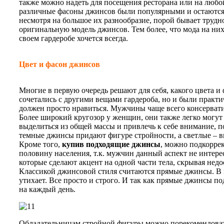
также можно надеть для посещения ресторана или на любо
различные фасоны джинсов были популярными и остаются 
несмотря на большое их разнообразие, порой бывает трудно
оригинальную модель джинсов. Тем более, что мода на них
своем гардеробе хочется всегда.
Цвет и фасон джинсов
Многие в первую очередь решают для себя, какого цвета и
сочетались с другими вещами гардероба, но и были практ
должен просто нравиться. Мужчины чаще всего консервати
Более широкий кругозор у женщин, они также легко могут 
выделиться из общей массы и привлечь к себе внимание, п
темные джинсы придают фигуре стройности, а светлые – в
Кроме того,
купив подходящие джинсы
, можно подкорре
половину населения, т.к. мужчин данный аспект не интере
которые сделают акцент на одной части тела, скрывая недо
Классикой джинсовой стиля считаются прямые джинсы. В ни
утихает. Все просто и строго. И так как прямые джинсы п
на каждый день.
Обладательницам стройной фигуры можно порекомендова